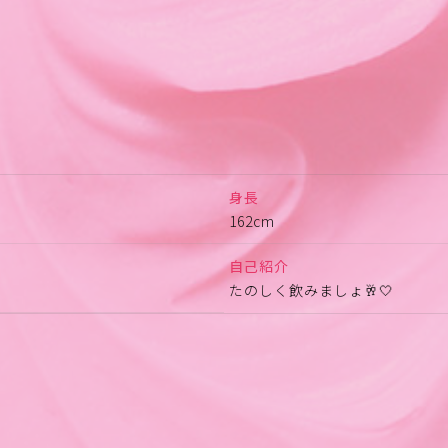
身長
162cm
自己紹介
たのしく飲みましょ🥂🤍